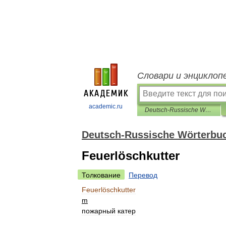
Словари и энциклоп
academic.ru
Deutsch-Russische Wörterbuch polytechnischen
Deutsch-Russische Wörterbuc
Feuerlöschkutter
Толкование
Перевод
Feuerlöschkutter
m
пожарный
катер