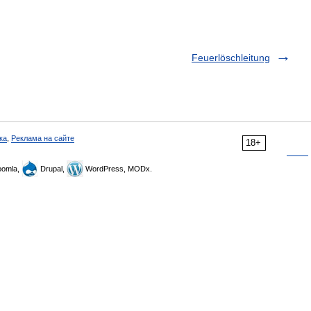
Feuerlöschleitung
ка
,
Реклама на сайте
18+
omla,
Drupal,
WordPress, MODx.