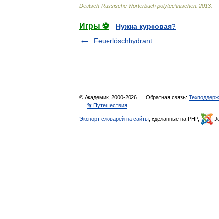
Deutsch
-
Russische
Wörterbuch
polytechnischen
.
2013
.
Игры ⚽
Нужна курсовая?
Feuerlöschhydrant
© Академик, 2000-2026
Обратная связь:
Техподдерж
👣 Путешествия
Экспорт словарей на сайты
, сделанные на PHP,
Jo