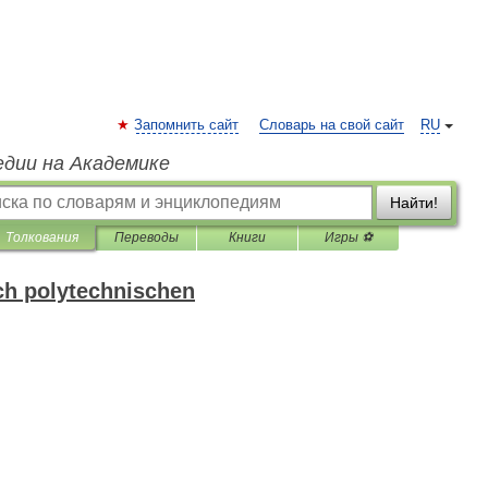
Запомнить сайт
Словарь на свой сайт
RU
едии на Академике
Найти!
Толкования
Переводы
Книги
Игры ⚽
h polytechnischen